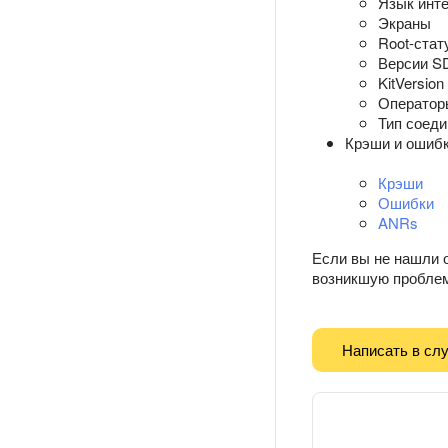
Язык инт
Экраны
Root-стат
Версии S
KitVersion
Оператор
Тип соед
Крэши и ошиб
Крэши
Ошибки
ANRs
Если вы не нашли о
возникшую проблем
Написать в сл