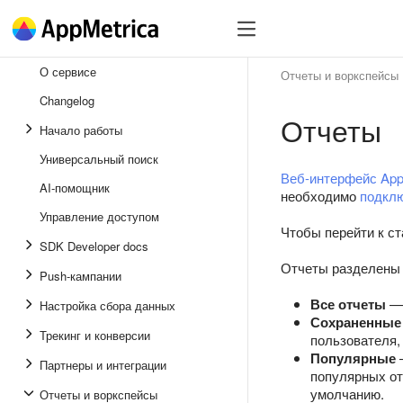
SDK
Зарегистрироваться
О сервисе
Отчеты и воркспейсы
Changelog
Отчеты
Начало работы
Универсальный поиск
Веб-интерфейс App
AI-помощник
необходимо
подклю
Управление доступом
Чтобы перейти к с
SDK Developer docs
Отчеты разделены п
Push-кампании
Все отчеты
— 
Настройка сбора данных
Сохраненные
Трекинг и конверсии
пользователя,
Популярные
—
Партнеры и интеграции
популярных от
умолчанию.
Отчеты и воркспейсы