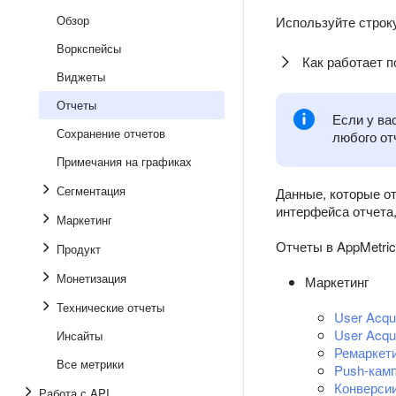
Обзор
Используйте строку
Воркспейсы
Как работает п
Виджеты
Отчеты
Если у ва
Сохранение отчетов
любого от
Примечания на графиках
Сегментация
Данные, которые о
интерфейса отчета
Маркетинг
Отчеты в AppMetric
Продукт
Монетизация
Маркетинг
Технические отчеты
User Acqui
User Acqu
Инсайты
Ремаркет
Все метрики
Push-кам
Конверси
Работа с API