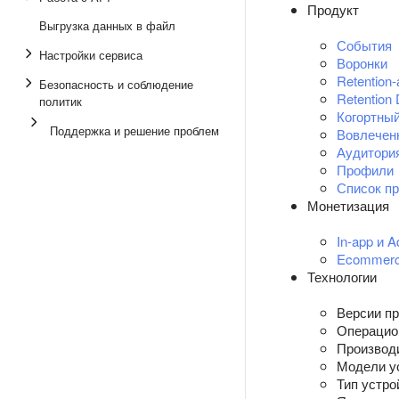
Продукт
Выгрузка данных в файл
События
Настройки сервиса
Воронки
Retention
Безопасность и соблюдение
Retention
политик
Когортный
Поддержка и решение проблем
Вовлечен
Аудитори
Профили
Список п
Монетизация
In-app и 
Ecommer
Технологии
Версии п
Операцио
Производ
Модели у
Тип устро